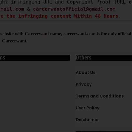
ght infringing URL and Copyright Proof (URL or
gmail.com
 & 
careerwantofficial@gmail.com
ve the infringing content Within 48 Hours.
ebsite with Careerwant name, careerwant.com is the only official 
Careerwant.
ms
Others
About Us
Privacy
Terms and Conditions
User Policy
Disclaimer