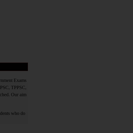
vernment Exams
PPSC, TPPSC,
tched. Our aim
tudents who do