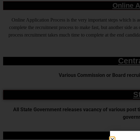
Online A
Online Application Process is the very important steps which is
complete the recruitment process to make fast, but another side as o
process recruitment takes much time to complete at the end candidat
Centr
Various Commission or Board recruit
S
All State Government releases vacancy of various post time
governm
D