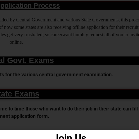
pplication Process
 added by Central Government and various State Governments, this proce
f now some states are also receiving offline application for their recrui
es get very frustrated, so careerwant humbly request all of you to invit
online.
al Govt. Exams
s for the various central government examination.
tate Exams
 to time those who want to do their job in their state can fill 
ent application form.
ISCLAIMER
Join Us