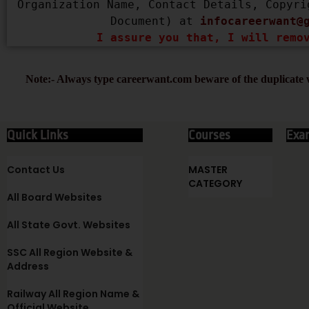
Organization Name, Contact Details, Copyri
Document) at 
infocareerwant@
I assure you that, I will remo
Note:- Always type careerwant.com beware of the duplicate w
Quick Links
Courses
Exa
Contact Us
MASTER
CATEGORY
All Board Websites
All State Govt. Websites
SSC All Region Website &
Address
Railway All Region Name &
Official Website