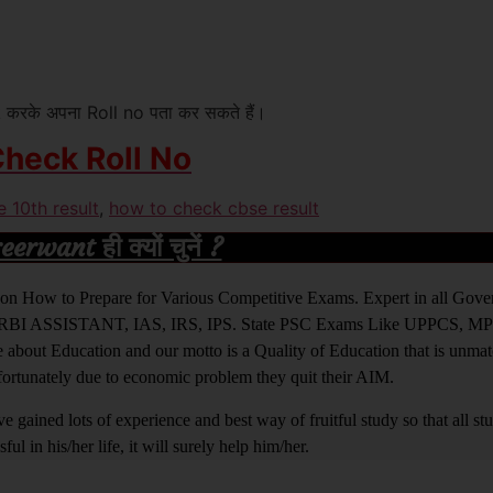
k करके अपना Roll no पता कर सकते हैं।
heck Roll No
 10th result
,
how to check cbse result
rwant ही क्यों चुनें ?
ight on How to Prepare for Various Competitive Exams. Expert in all Go
BI ASSISTANT, IAS, IRS, IPS. State PSC Exams Like UPPCS, M
out Education and our motto is a Quality of Education that is unma
nfortunately due to economic problem they quit their AIM.
 gained lots of experience and best way of fruitful study so that all s
l in his/her life, it will surely help him/her.