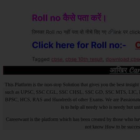
Roll no कैसे पता करें।
जिनका Roll no नहीं पता वो नीचे दिए गए
link पर clic
Click here for Roll no:-
C
Tagged
cbse
,
cbse 10th result
,
download cbse
आखिर Caree
This Platform is the non-stop Solution that gives you the best ins
such as UPSC, SSC CGL, SSC CHSL, SSC GD, SSC MTS, LIC, R
BPSC, HCS, RAS and Hundreds of other Exams. We are Passionate ab
is to help all needy who is needy but u
Careerwant is the platform which has been created by those who have
not know How to be successfu