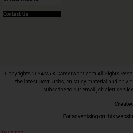
Contact Us
Copyrights 2024-25
©
Careerwant.com All Rights Reserve
the latest Govt. Jobs, on study material and on vide
subscribe to our email job alert serv
Create
For advertising on this websi
10cric app