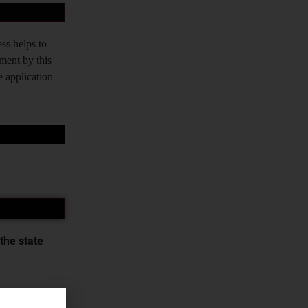
ss helps to
tment by this
e application
the state