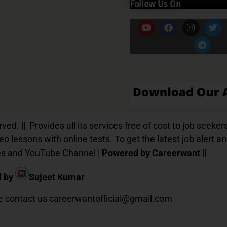
Follow Us On
Our App
d. || Provides all its services free of cost to job seekers
o lessons with online tests. To get the latest job alert a
ices and YouTube Channel |
Powered by Careerwant
||
d by
Sujeet Kumar
te contact us
careerwantofficial@gmail.com