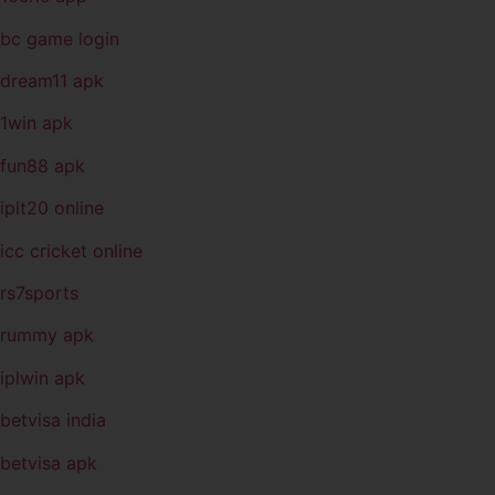
bc game login
dream11 apk
1win apk
fun88 apk
iplt20 online
icc cricket online
rs7sports
rummy apk
iplwin apk
betvisa india
betvisa apk